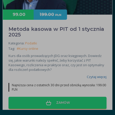
99.00
199.00
PLN
Metoda kasowa w PIT od 1 stycznia
2025
Kategoria:
Podatki
Tag:
#Kursy online
Kurs dla osób prowadzących JDG oraz księgowych. Dowiedz
się, jakie warunki należy spełnić, żeby korzystać z PIT
Kasowego, rozliczenia w praktyce oraz, czy jest on optymalny
dla rozliczeń podatkowych?
Czytaj więcej
Najniższa cena z ostatnich 30 dni przed obniżką wynosiła: 199.00
PLN
ZAMÓW