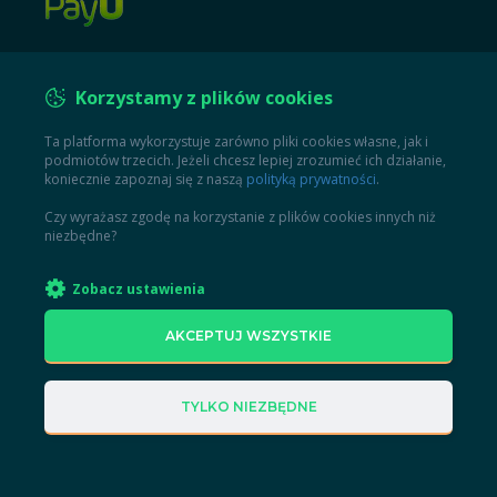
Korzystamy z plików cookies
Ta platforma wykorzystuje zarówno pliki cookies własne, jak i
podmiotów trzecich. Jeżeli chcesz lepiej zrozumieć ich działanie,
koniecznie zapoznaj się z naszą
polityką prywatności
.
Czy wyrażasz zgodę na korzystanie z plików cookies innych niż
niezbędne?
Zobacz ustawienia
AKCEPTUJ WSZYSTKIE
TYLKO NIEZBĘDNE
Kursy online
Taxology
Taxology sp. z o.o.
ul. Sienna 64
00-825 Warszawa