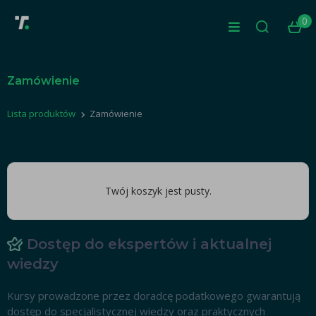
0
Zamówienie
Lista produktów
Zamówienie
Twój koszyk jest pusty.
Dostęp do ekspertów i aktualnej
wiedzy
Kursy prowadzone przez doradcę podatkowego gwarantują
dostęp do specjalistycznej wiedzy oraz praktycznych