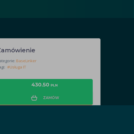
Zamówienie
ategorie:
BaseLinker
gi:
#Usługa IT
430.50
PLN
ZAMÓW