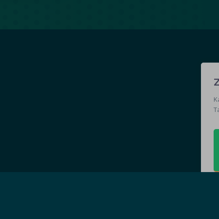
e
K
Ta