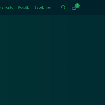
0
je konto
Podatki
BaseLinker