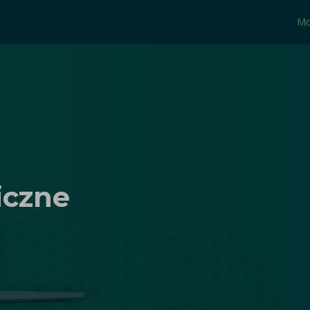
Mo
iczne